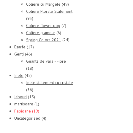
Coliere cu Mărgele
(49)
Coliere Florale Statement
(93)
Coliere flower pop
(7)
Coliere glamour
(6)
Spring Colors 2021
(24)
Eșarfe
(17)
Genți
(46)
Geantă de vară - Fiore
(18)
Inele
(45)
Inele statement cu cristale
(36)
Jabouri
(15)
martisoare
(1)
Papioane
(19)
Uncategorized
(4)