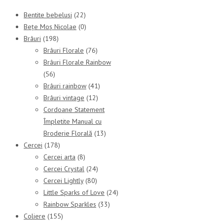
Bentite bebelusi
(22)
Bețe Moș Nicolae
(0)
Brâuri
(198)
Brâuri Florale
(76)
Brâuri Florale Rainbow
(56)
Brâuri rainbow
(41)
Brâuri vintage
(12)
Cordoane Statement
Împletite Manual cu
Broderie Florală
(13)
Cercei
(178)
Cercei arta
(8)
Cercei Crystal
(24)
Cercei Lightly
(80)
Little Sparks of Love
(24)
Rainbow Sparkles
(33)
Coliere
(155)