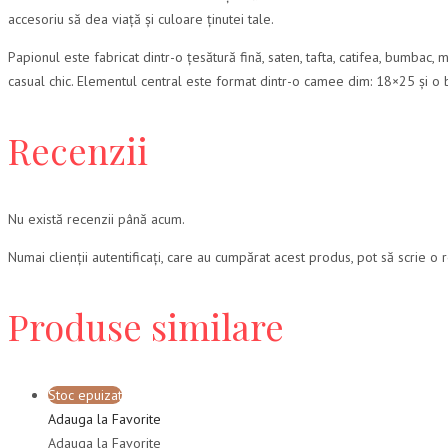
accesoriu să dea viață și culoare ținutei tale.
Papionul este fabricat dintr-o țesătură fină, saten, tafta, catifea, bumbac, mă
casual chic. Elementul central este format dintr-o camee dim: 18×25 și o 
Recenzii
Nu există recenzii până acum.
Numai clienții autentificați, care au cumpărat acest produs, pot să scrie o 
Produse similare
Stoc epuizat
Adauga la Favorite
Adauga la Favorite