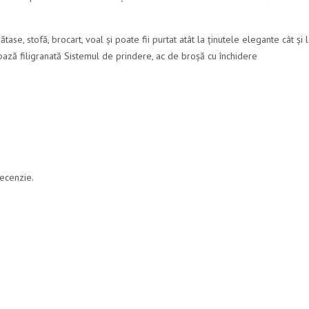
tase, stofă, brocart, voal și poate fii purtat atât la ținutele elegante cât și 
bază filigranată Sistemul de prindere, ac de broșă cu închidere
recenzie.