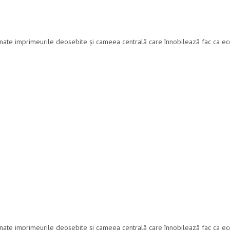
finate imprimeurile deosebite și cameea centrală care înnobilează fac ca ec
finate imprimeurile deosebite și cameea centrală care înnobilează fac ca ec