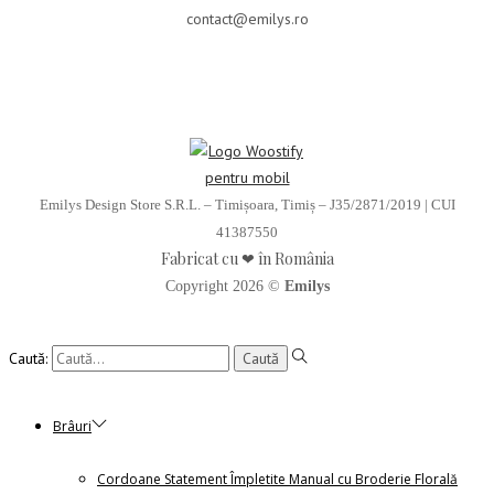
contact@emilys.ro
Emilys Design Store S.R.L. – Timișoara, Timiș – J35/2871/2019 | CUI
41387550
Fabricat cu ❤ în România
Copyright 2026 ©
Emilys
Caută:
Brâuri
Cordoane Statement Împletite Manual cu Broderie Florală