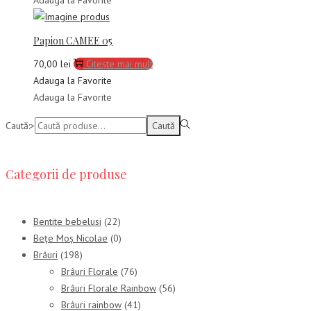
Adauga la Favorite
Papion CAMEE 05
70,00
lei
Citește mai mult
Adauga la Favorite
Adauga la Favorite
Caută:>
Caută
Categorii de produse
Bentite bebelusi
(22)
Bețe Moș Nicolae
(0)
Brâuri
(198)
Brâuri Florale
(76)
Brâuri Florale Rainbow
(56)
Brâuri rainbow
(41)