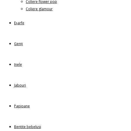
Coliere flower pop
Coliere glamour
Eșarfe
Genți
Inele
Jabouri
Papioane
Bentite bebelusi