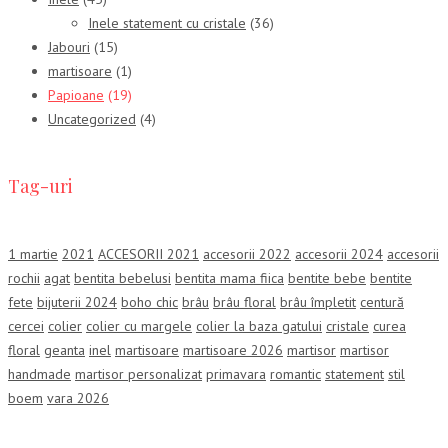
Inele statement cu cristale
(36)
Jabouri
(15)
martisoare
(1)
Papioane
(19)
Uncategorized
(4)
Tag-uri
1 martie
2021
ACCESORII 2021
accesorii 2022
accesorii 2024
accesorii
rochii
agat
bentita bebelusi
bentita mama fiica
bentite bebe
bentite
fete
bijuterii 2024
boho chic
brâu
brâu floral
brâu împletit
centură
cercei
colier
colier cu margele
colier la baza gatului
cristale
curea
floral
geanta
inel
martisoare
martisoare 2026
martisor
martisor
handmade
martisor personalizat
primavara
romantic
statement
stil
boem
vara 2026