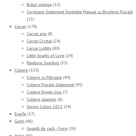
Brâuri vintage
(12)
Cordoane Statement Împletite Manual cu Broderie Florală
(13)
Cercei
(178)
Cercei arta
(8)
Cercei Crystal
(24)
Cercei Lightly
(80)
Little Sparks of Love
(24)
Rainbow Sparkles
(33)
Coliere
(155)
Coliere cu Mărgele
(49)
Coliere Florale Statement
(93)
Coliere flower pop
(7)
Coliere glamour
(6)
Spring Colors 2021
(24)
Eșarfe
(17)
Genți
(46)
Geantă de vară - Fiore
(18)
Inele
(45)