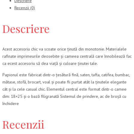
Descriere
Recenzii (0)
Descriere
Acest accesoriu chic va scoate orice ținută din monotonie. Materialele
rafinate imprimeurile deosebite și cameea centrală care înnobilează fac
ca ecest accesoriu să dea viață și culoare ținutei tale.
Papionul este fabricat dintr-o țesătură fină, saten, tafta, catifea, bumbac,
mătase, stofă, brocart, voal și poate fii purtat atât la ținutele elegante
cât și la cele casual chic. Elementul central este format dintr-o camee
dim: 18×25 și o bază filigranată Sistemul de prindere, ac de broșă cu
închidere
Recenzii