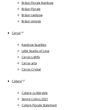
Brâuri Florale Rainbow
Brâuri Florale
Brâuri rainbow
Brâuri vintage
Cercei
Rainbow Sparkles
Little Sparks of Love
Cercei Lightly
Cercei arta
Cercei Crystal
Coliere
Coliere cu Mărgele
Spring Colors 2021
Coliere Florale Statement