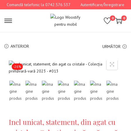
Comandă telefonic la 0742.576.537
Autentificare/Înregistrare
0
0
ANTERIOR
URMĂTOR
-26%
Inel unicat, statement, din agat cu