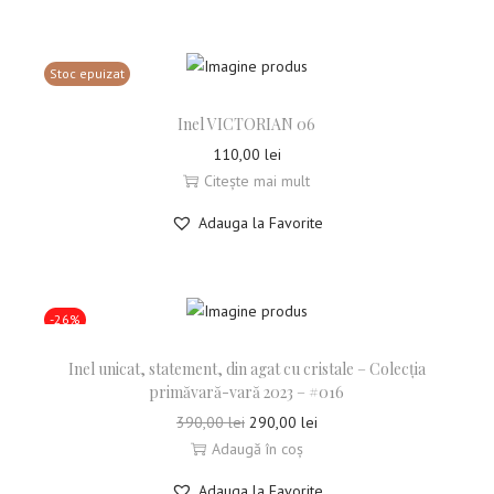
Stoc epuizat
Inel VICTORIAN 06
110,00
lei
Citește mai mult
Adauga la Favorite
-26%
Inel unicat, statement, din agat cu cristale – Colecția
primăvară-vară 2023 – #016
390,00
lei
290,00
lei
Adaugă în coș
Adauga la Favorite