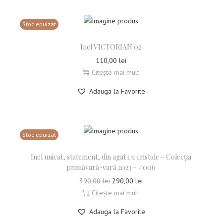
Stoc epuizat
Inel VICTORIAN 02
110,00
lei
Citește mai mult
Adauga la Favorite
Stoc epuizat
Inel unicat, statement, din agat cu cristale – Colecția
primăvară-vară 2023 – #006
390,00
lei
290,00
lei
Citește mai mult
Adauga la Favorite