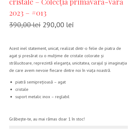
cristale – Colecția primăvară-vară
2023 – #013
390,00
lei
290,00
lei
Acest inel statement, unicat, realizat dintr-o felie de piatra de
agat și presărat cu o mulțime de cristale colorate și
strălucitoare, reprezintă eleganța, unicitatea, curajul și imaginația
de care avem nevoie fiecare dintre noi în viața noastră.
piatră semiprețioasă – agat
cristale
suport metalic inox – reglabil
Grăbește-te, au mai rămas doar 1 în stoc!