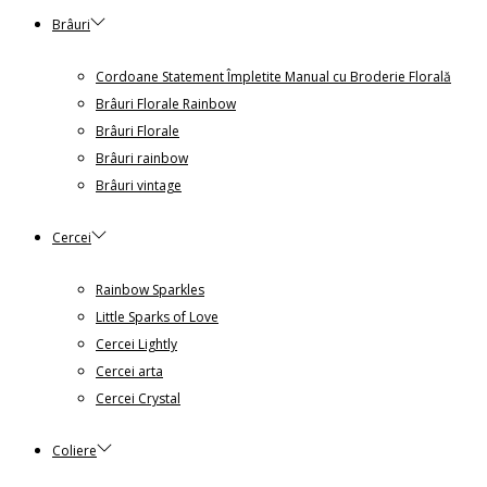
Brâuri
Cordoane Statement Împletite Manual cu Broderie Florală
Brâuri Florale Rainbow
Brâuri Florale
Brâuri rainbow
Brâuri vintage
Cercei
Rainbow Sparkles
Little Sparks of Love
Cercei Lightly
Cercei arta
Cercei Crystal
Coliere