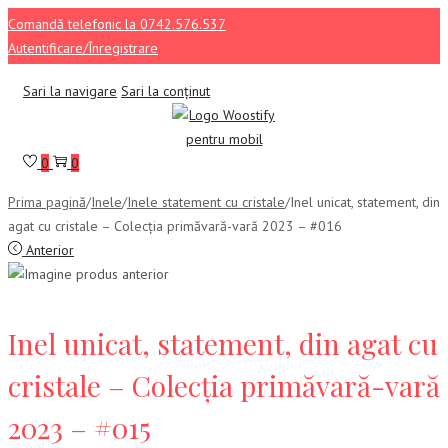
Comandă telefonic la 0742.576.537
Autentificare/Înregistrare
Sari la navigare
Sari la conținut
0
0
Prima pagină
/
Inele
/
Inele statement cu cristale
/
Inel unicat, statement, din
agat cu cristale – Colecția primăvară-vară 2023 – #016
Anterior
Inel unicat, statement, din agat cu
cristale – Colecția primăvară-vară
2023 – #015