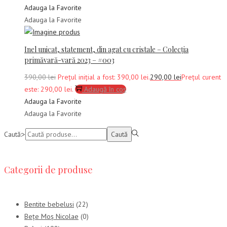
Adauga la Favorite
Adauga la Favorite
Inel unicat, statement, din agat cu cristale – Colecția
primăvară-vară 2023 – #003
390,00
lei
Prețul inițial a fost: 390,00 lei.
290,00
lei
Prețul curent
este: 290,00 lei.
Adaugă în coș
Adauga la Favorite
Adauga la Favorite
Caută:>
Caută
Categorii de produse
Bentite bebelusi
(22)
Bețe Moș Nicolae
(0)