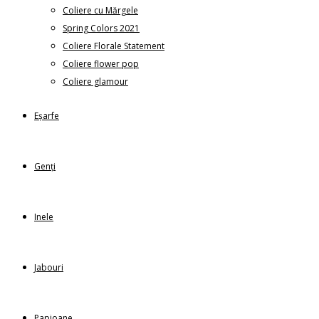
Coliere cu Mărgele
Spring Colors 2021
Coliere Florale Statement
Coliere flower pop
Coliere glamour
Eșarfe
Genți
Inele
Jabouri
Papioane