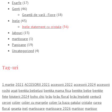
Eșarfe
(17)
Genți
(46)
Geantă de vară - Fiore
(18)
Inele
(45)
Inele statement cu cristale
(36)
Jabouri
(15)
martisoare
(1)
Papioane
(19)
Uncategorized
(4)
Tag-uri
1 martie
2021
ACCESORII 2021
accesorii 2022
accesorii 2024
accesorii
rochii
agat
bentita bebelusi
bentita mama fiica
bentite bebe
bentite
fete
bijuterii 2024
boho chic
brâu
brâu floral
brâu împletit
centură
cercei
colier
colier cu margele
colier la baza gatului
cristale
curea
floral
geanta
inel
martisoare
martisoare 2026
martisor
martisor