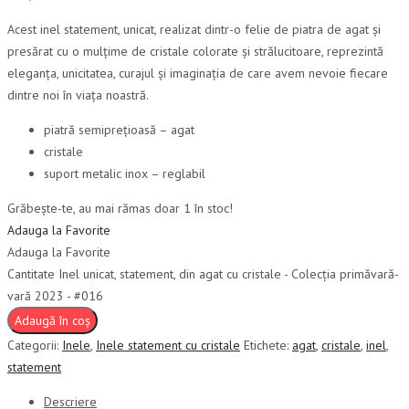
Acest inel statement, unicat, realizat dintr-o felie de piatra de agat și
presărat cu o mulțime de cristale colorate și strălucitoare, reprezintă
eleganța, unicitatea, curajul și imaginația de care avem nevoie fiecare
dintre noi în viața noastră.
piatră semiprețioasă – agat
cristale
suport metalic inox – reglabil
Grăbește-te, au mai rămas doar 1 în stoc!
Adauga la Favorite
Adauga la Favorite
Cantitate Inel unicat, statement, din agat cu cristale - Colecția primăvară-
vară 2023 - #016
Adaugă în coș
Categorii:
Inele
,
Inele statement cu cristale
Etichete:
agat
,
cristale
,
inel
,
statement
Descriere