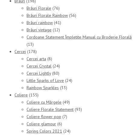
Brâuri
(198)
Brâuri Florale
(76)
Brâuri Florale Rainbow
(56)
Brâuri rainbow
(41)
Brâuri vintage
(12)
Cordoane Statement Împletite Manual cu Broderie Florală
(13)
Cercei
(178)
Cercei arta
(8)
Cercei Crystal
(24)
Cercei Lightly
(80)
Little Sparks of Love
(24)
Rainbow Sparkles
(33)
Coliere
(155)
Coliere cu Mărgele
(49)
Coliere Florale Statement
(93)
Coliere flower pop
(7)
Coliere glamour
(6)
Spring Colors 2021
(24)