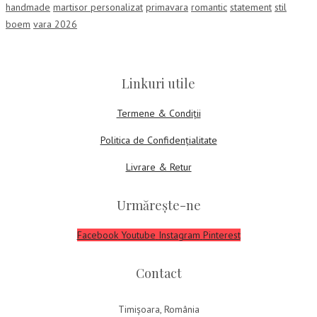
handmade
martisor personalizat
primavara
romantic
statement
stil
boem
vara 2026
Linkuri utile
Termene & Condiții
Politica de Confidențialitate
Livrare & Retur
Urmărește-ne
Facebook
Youtube
Instagram
Pinterest
Contact
Timișoara, România