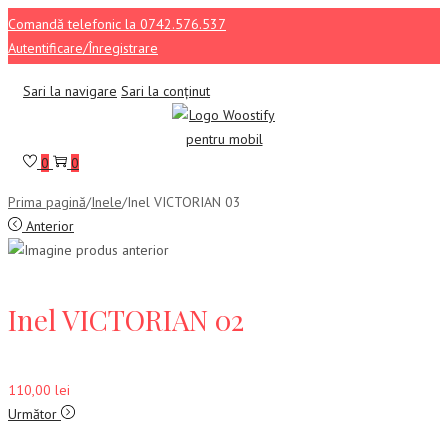
Comandă telefonic la 0742.576.537
Autentificare/Înregistrare
Sari la navigare
Sari la conținut
0
0
Prima pagină
/
Inele
/
Inel VICTORIAN 03
Anterior
Inel VICTORIAN 02
110,00
lei
Următor