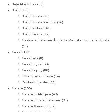
Bețe Moș Nicolae
(0)
Brâuri
(198)
Brâuri Florale
(76)
Brâuri Florale Rainbow
(56)
Brâuri rainbow
(41)
Brâuri vintage
(12)
Cordoane Statement Împletite Manual cu Broderie Florală
(13)
Cercei
(178)
Cercei arta
(8)
Cercei Crystal
(24)
Cercei Lightly
(80)
Little Sparks of Love
(24)
Rainbow Sparkles
(33)
Coliere
(155)
Coliere cu Mărgele
(49)
Coliere Florale Statement
(93)
Coliere flower pop
(7)