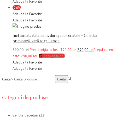
Adauga la Favorite
-26%
Adauga la Favorite
Adauga la Favorite
Inel unicat, statement, din agat cu cristale – Colecția
primăvară-vară 2023 – #009
390,00
lei
Prețul inițial a fost: 390,00 lei.
290,00
lei
Prețul curent
este: 290,00 lei.
Adaugă în coș
Adauga la Favorite
Adauga la Favorite
Caută:>
Caută
Categorii de produse
Bentite bebelusi
(22)