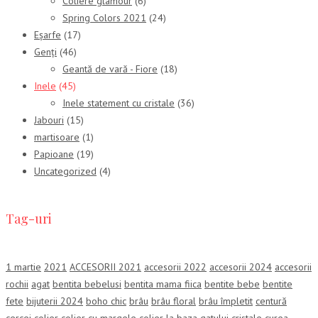
Coliere glamour
(6)
Spring Colors 2021
(24)
Eșarfe
(17)
Genți
(46)
Geantă de vară - Fiore
(18)
Inele
(45)
Inele statement cu cristale
(36)
Jabouri
(15)
martisoare
(1)
Papioane
(19)
Uncategorized
(4)
Tag-uri
1 martie
2021
ACCESORII 2021
accesorii 2022
accesorii 2024
accesorii
rochii
agat
bentita bebelusi
bentita mama fiica
bentite bebe
bentite
fete
bijuterii 2024
boho chic
brâu
brâu floral
brâu împletit
centură