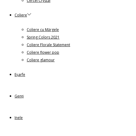
Cercei Crystal
Coliere
Coliere cu Mărgele
Spring Colors 2021
Coliere Florale Statement
Coliere flower pop
Coliere glamour
Eșarfe
Genți
Inele