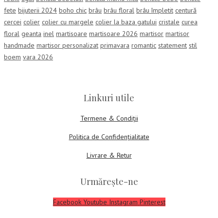
fete
bijuterii 2024
boho chic
brâu
brâu floral
brâu împletit
centură
cercei
colier
colier cu margele
colier la baza gatului
cristale
curea
floral
geanta
inel
martisoare
martisoare 2026
martisor
martisor
handmade
martisor personalizat
primavara
romantic
statement
stil
boem
vara 2026
Linkuri utile
Termene & Condiții
Politica de Confidențialitate
Livrare & Retur
Urmărește-ne
Facebook
Youtube
Instagram
Pinterest