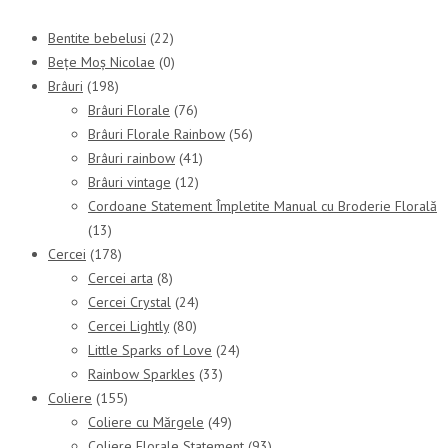
Bentite bebelusi
(22)
Bețe Moș Nicolae
(0)
Brâuri
(198)
Brâuri Florale
(76)
Brâuri Florale Rainbow
(56)
Brâuri rainbow
(41)
Brâuri vintage
(12)
Cordoane Statement Împletite Manual cu Broderie Florală
(13)
Cercei
(178)
Cercei arta
(8)
Cercei Crystal
(24)
Cercei Lightly
(80)
Little Sparks of Love
(24)
Rainbow Sparkles
(33)
Coliere
(155)
Coliere cu Mărgele
(49)
Coliere Florale Statement
(93)