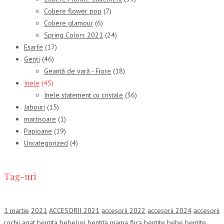
Coliere flower pop
(7)
Coliere glamour
(6)
Spring Colors 2021
(24)
Eșarfe
(17)
Genți
(46)
Geantă de vară - Fiore
(18)
Inele
(45)
Inele statement cu cristale
(36)
Jabouri
(15)
martisoare
(1)
Papioane
(19)
Uncategorized
(4)
Tag-uri
1 martie
2021
ACCESORII 2021
accesorii 2022
accesorii 2024
accesorii
rochii
agat
bentita bebelusi
bentita mama fiica
bentite bebe
bentite