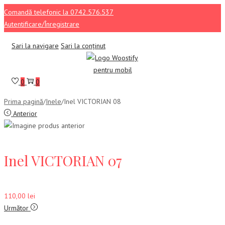
Comandă telefonic la 0742.576.537
Autentificare/Înregistrare
Sari la navigare
Sari la conținut
0
0
Prima pagină
/
Inele
/
Inel VICTORIAN 08
Anterior
Inel VICTORIAN 07
110,00
lei
Următor