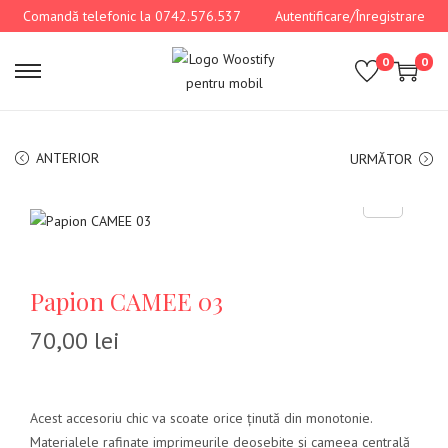
Comandă telefonic la 0742.576.537
Autentificare/Înregistrare
0
0
ANTERIOR
URMĂTOR
Papion CAMEE 03
70,00
lei
Acest accesoriu chic va scoate orice ținută din monotonie.
Materialele rafinate imprimeurile deosebite și cameea centrală