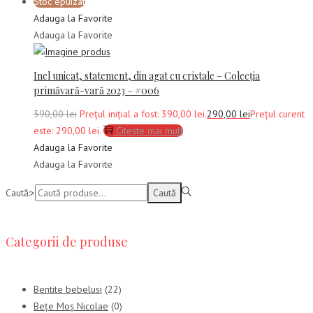
Stoc epuizat
Adauga la Favorite
Adauga la Favorite
Inel unicat, statement, din agat cu cristale – Colecția
primăvară-vară 2023 – #006
390,00
lei
Prețul inițial a fost: 390,00 lei.
290,00
lei
Prețul curent
este: 290,00 lei.
Citește mai mult
Adauga la Favorite
Adauga la Favorite
Caută:>
Caută
Categorii de produse
Bentite bebelusi
(22)
Bețe Moș Nicolae
(0)