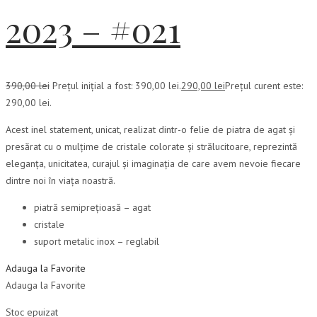
2023 – #021
390,00
lei
Prețul inițial a fost: 390,00 lei.
290,00
lei
Prețul curent este:
290,00 lei.
Acest inel statement, unicat, realizat dintr-o felie de piatra de agat și
presărat cu o mulțime de cristale colorate și strălucitoare, reprezintă
eleganța, unicitatea, curajul și imaginația de care avem nevoie fiecare
dintre noi în viața noastră.
piatră semiprețioasă – agat
cristale
suport metalic inox – reglabil
Adauga la Favorite
Adauga la Favorite
Stoc epuizat