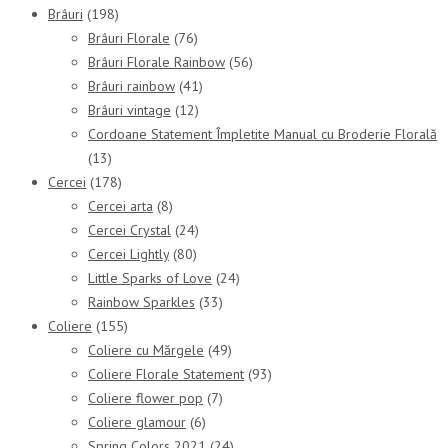
Brâuri
(198)
Brâuri Florale
(76)
Brâuri Florale Rainbow
(56)
Brâuri rainbow
(41)
Brâuri vintage
(12)
Cordoane Statement Împletite Manual cu Broderie Florală
(13)
Cercei
(178)
Cercei arta
(8)
Cercei Crystal
(24)
Cercei Lightly
(80)
Little Sparks of Love
(24)
Rainbow Sparkles
(33)
Coliere
(155)
Coliere cu Mărgele
(49)
Coliere Florale Statement
(93)
Coliere flower pop
(7)
Coliere glamour
(6)
Spring Colors 2021
(24)