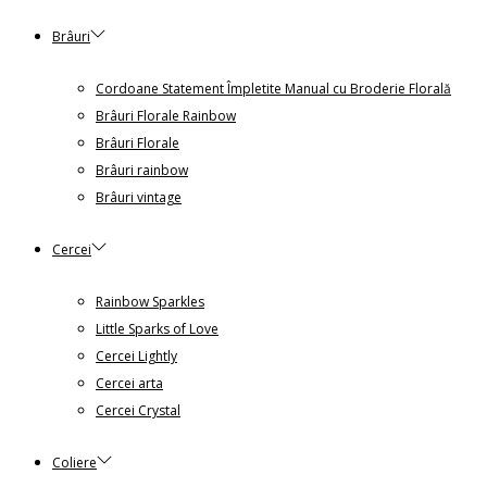
Brâuri
Cordoane Statement Împletite Manual cu Broderie Florală
Brâuri Florale Rainbow
Brâuri Florale
Brâuri rainbow
Brâuri vintage
Cercei
Rainbow Sparkles
Little Sparks of Love
Cercei Lightly
Cercei arta
Cercei Crystal
Coliere