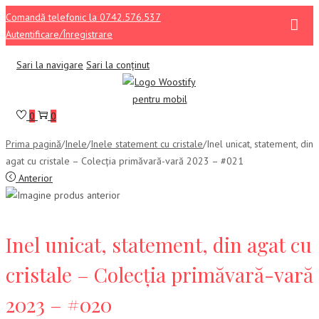
Comandă telefonic la 0742.576.537
Autentificare/Înregistrare
Sari la navigare
Sari la conținut
0
0
Prima pagină
/
Inele
/
Inele statement cu cristale
/
Inel unicat, statement, din
agat cu cristale – Colecția primăvară-vară 2023 – #021
Anterior
Inel unicat, statement, din agat cu
cristale – Colecția primăvară-vară
2023 – #020