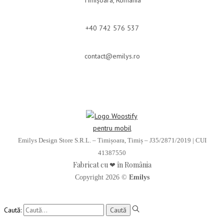
Timișoara, România
+40 742 576 537
contact@emilys.ro
Emilys Design Store S.R.L. – Timișoara, Timiș – J35/2871/2019 | CUI
41387550
Fabricat cu ❤ în România
Copyright 2026 ©
Emilys
Caută: