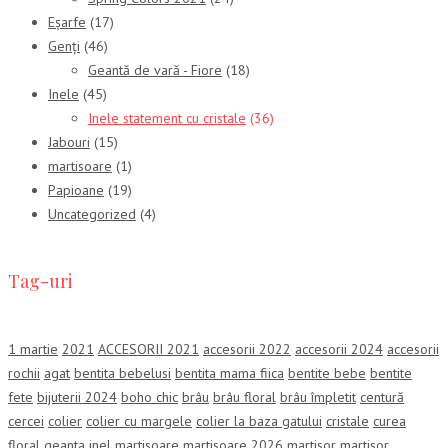
Eșarfe
(17)
Genți
(46)
Geantă de vară - Fiore
(18)
Inele
(45)
Inele statement cu cristale
(36)
Jabouri
(15)
martisoare
(1)
Papioane
(19)
Uncategorized
(4)
Tag-uri
1 martie
2021
ACCESORII 2021
accesorii 2022
accesorii 2024
accesorii
rochii
agat
bentita bebelusi
bentita mama fiica
bentite bebe
bentite
fete
bijuterii 2024
boho chic
brâu
brâu floral
brâu împletit
centură
cercei
colier
colier cu margele
colier la baza gatului
cristale
curea
floral
geanta
inel
martisoare
martisoare 2026
martisor
martisor