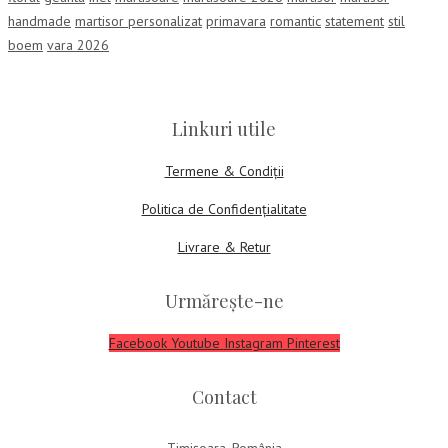
handmade
martisor personalizat
primavara
romantic
statement
stil
boem
vara 2026
Linkuri utile
Termene & Condiții
Politica de Confidențialitate
Livrare & Retur
Urmărește-ne
Facebook
Youtube
Instagram
Pinterest
Contact