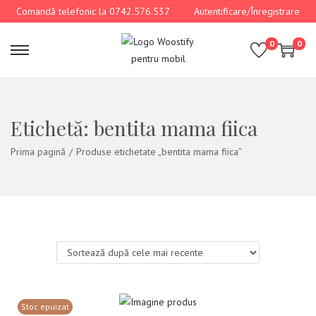
Comandă telefonic la 0742.576.537
Autentificare/Înregistrare
0
0
Etichetă:
bentita mama fiica
Prima pagină
/
Produse etichetate „bentita mama fiica”
Stoc epuizat