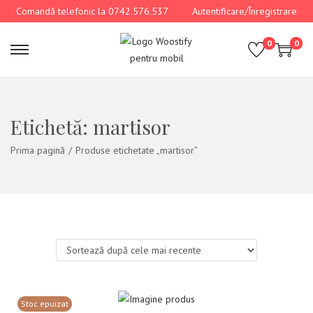
Comandă telefonic la 0742.576.537
Autentificare/Înregistrare
0
0
Etichetă:
martisor
Prima pagină
/
Produse etichetate „martisor”
Stoc epuizat