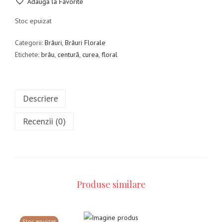
Adauga la Favorite
Stoc epuizat
Categorii:
Brâuri
,
Brâuri Florale
Etichete:
brâu
,
centură
,
curea
,
floral
Descriere
Recenzii (0)
Produse similare
Stoc epuizat