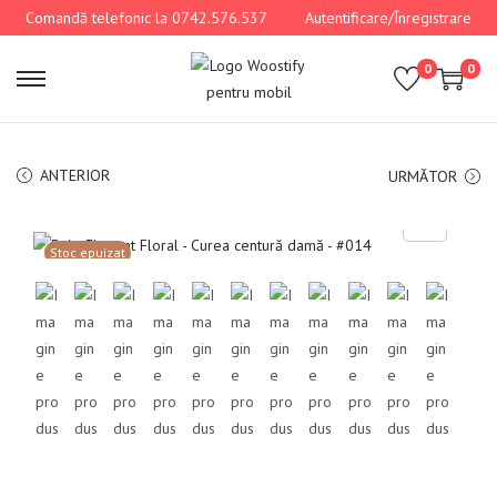
Comandă telefonic la 0742.576.537
Autentificare/Înregistrare
0
0
ANTERIOR
URMĂTOR
Stoc epuizat