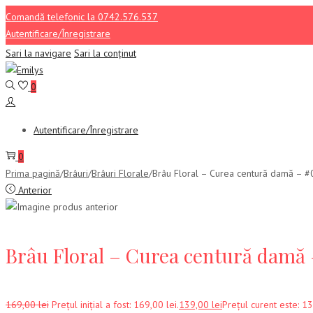
Comandă telefonic la 0742.576.537
Autentificare/Înregistrare
Sari la navigare
Sari la conținut
0
Autentificare/Înregistrare
0
Prima pagină
/
Brâuri
/
Brâuri Florale
/
Brâu Floral – Curea centură damă – 
Anterior
Brâu Floral – Curea centură damă 
169,00
lei
Prețul inițial a fost: 169,00 lei.
139,00
lei
Prețul curent este: 13