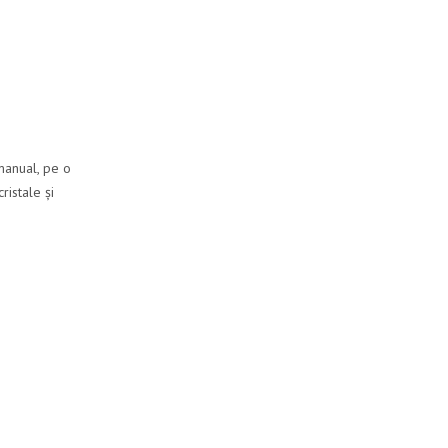
 manual, pe o
ristale și