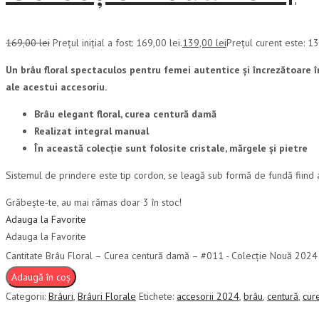
169,00
lei
Prețul inițial a fost: 169,00 lei.
139,00
lei
Prețul curent este: 13
Un brâu floral spectaculos pentru femei autentice și încrezătoare în s
ale acestui accesoriu.
Brâu elegant floral, curea centură damă
Realizat integral manual
În această colecție sunt folosite cristale, mărgele și pietre
Sistemul de prindere este tip cordon, se leagă sub formă de fundă fiind as
Grăbește-te, au mai rămas doar 3 în stoc!
Adauga la Favorite
Adauga la Favorite
Cantitate Brâu Floral – Curea centură damă – #011 - Colecție Nouă 2024
Adaugă în coș
Categorii:
Brâuri
,
Brâuri Florale
Etichete:
accesorii 2024
,
brâu
,
centură
,
cur