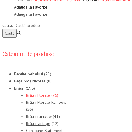
95,00
lei
Prețul inițial a fost: 95,00 lei.
75,00
lei
Prețul curent este: 
Adauga la Favorite
Adauga la Favorite
Caută:>
Caută
Categorii de produse
Bentite bebelusi
(22)
Bețe Moș Nicolae
(0)
Brâuri
(198)
Brâuri Florale
(76)
Brâuri Florale Rainbow
(56)
Brâuri rainbow
(41)
Brâuri vintage
(12)
Cordoane Statement