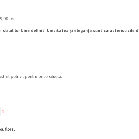
9,00 lei.
tilul lor bine definit! Unicitatea și eleganța sunt caracteristicile de
tfel potrivit pentru orice siluetă.
ea
,
floral