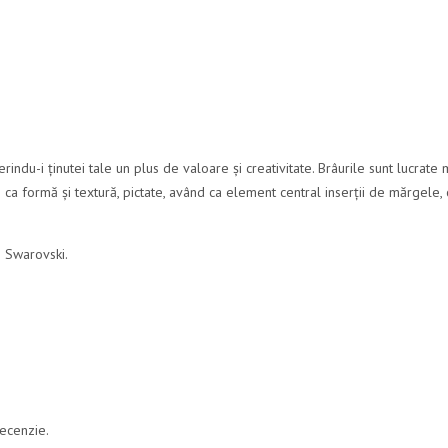
ndu-i ținutei tale un plus de valoare și creativitate. Brâurile sunt lucrate
ca formă și textură, pictate, având ca element central inserții de mărgele, c
e Swarovski.
recenzie.