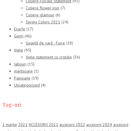
Coliere Florale Statement
(93)
Coliere flower pop
(7)
Coliere glamour
(6)
Spring Colors 2021
(24)
Eșarfe
(17)
Genți
(46)
Geantă de vară - Fiore
(18)
Inele
(45)
Inele statement cu cristale
(36)
Jabouri
(15)
martisoare
(1)
Papioane
(19)
Uncategorized
(4)
Tag-uri
1 martie
2021
ACCESORII 2021
accesorii 2022
accesorii 2024
accesorii