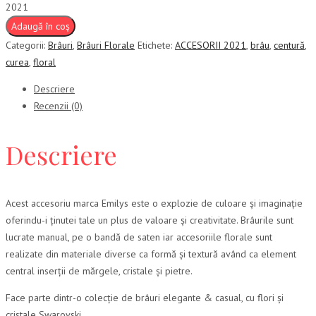
2021
Adaugă în coș
Categorii:
Brâuri
,
Brâuri Florale
Etichete:
ACCESORII 2021
,
brâu
,
centură
,
curea
,
floral
Descriere
Recenzii (0)
Descriere
Acest accesoriu marca Emilys este o explozie de culoare și imaginație
oferindu-i ținutei tale un plus de valoare și creativitate. Brâurile sunt
lucrate manual, pe o bandă de saten iar accesoriile florale sunt
realizate din materiale diverse ca formă și textură având ca element
central inserții de mărgele, cristale și pietre.
Face parte dintr-o colecție de brâuri elegante & casual, cu flori și
cristale Swarovski.