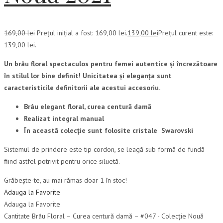
169,00
lei
Prețul inițial a fost: 169,00 lei.
139,00
lei
Prețul curent este:
139,00 lei.
Un brâu floral spectaculos pentru femei autentice și încrezătoare
în stilul lor bine definit! Unicitatea și eleganța sunt
caracteristicile definitorii ale acestui accesoriu.
Brâu elegant floral, curea centură damă
Realizat integral manual
În această colecție sunt folosite cristale Swarovski
Sistemul de prindere este tip cordon, se leagă sub formă de fundă
fiind astfel potrivit pentru orice siluetă.
Grăbește-te, au mai rămas doar 1 în stoc!
Adauga la Favorite
Adauga la Favorite
Cantitate Brâu Floral – Curea centură damă – #047 - Colecție Nouă