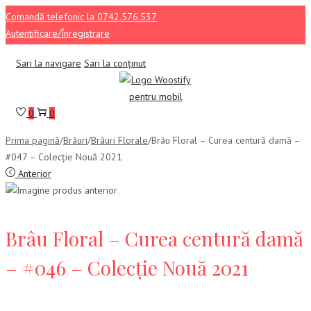
Comandă telefonic la 0742.576.537
Autentificare/Înregistrare
Sari la navigare
Sari la conținut
0
0
Prima pagină
/
Brâuri
/
Brâuri Florale
/
Brâu Floral – Curea centură damă –
#047 – Colecție Nouă 2021
Anterior
Brâu Floral – Curea centură damă
– #046 – Colecție Nouă 2021