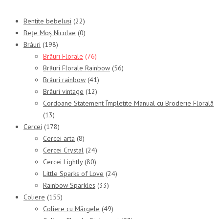
Bentite bebelusi
(22)
Bețe Moș Nicolae
(0)
Brâuri
(198)
Brâuri Florale
(76)
Brâuri Florale Rainbow
(56)
Brâuri rainbow
(41)
Brâuri vintage
(12)
Cordoane Statement Împletite Manual cu Broderie Florală
(13)
Cercei
(178)
Cercei arta
(8)
Cercei Crystal
(24)
Cercei Lightly
(80)
Little Sparks of Love
(24)
Rainbow Sparkles
(33)
Coliere
(155)
Coliere cu Mărgele
(49)