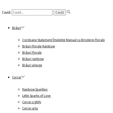
Caută:
Brâuri
Cordoane Statement Împletite Manual cu Broderie Florală
Brâuri Florale Rainbow
Brâuri Florale
Brâuri rainbow
Brâuri vintage
Cercei
Rainbow Sparkles
Little Sparks of Love
Cercei Lightly
Cercei arta