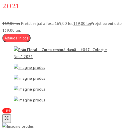
2021
169,00
lei
Prețul inițial a fost: 169,00 lei.
139,00
lei
Prețul curent este:
139,00 lei.
Adaugă în coș
-18%