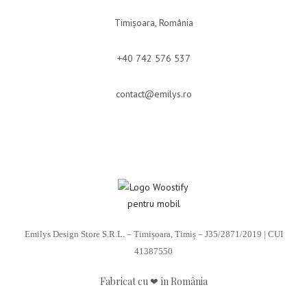
Timișoara, România
+40 742 576 537
contact@emilys.ro
Emilys Design Store S.R.L. – Timișoara, Timiș – J35/2871/2019 | CUI
41387550
Fabricat cu ❤ în România