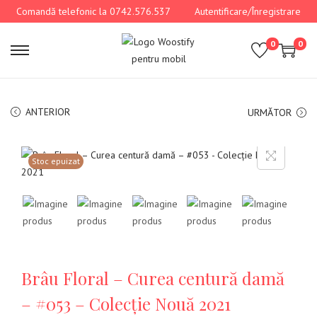
Comandă telefonic la 0742.576.537
Autentificare/Înregistrare
0
0
ANTERIOR
URMĂTOR
Stoc epuizat
Brâu Floral – Curea centură damă
– #053 – Colecție Nouă 2021