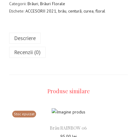
Categorii:
Brâuri
,
Brâuri Florale
Etichete:
ACCESORII 2021
,
brâu
,
centură
,
curea
,
floral
Descriere
Recenzii (0)
Produse similare
Stoc epuizat
Brâu RAINBOW 06
95,00
lei