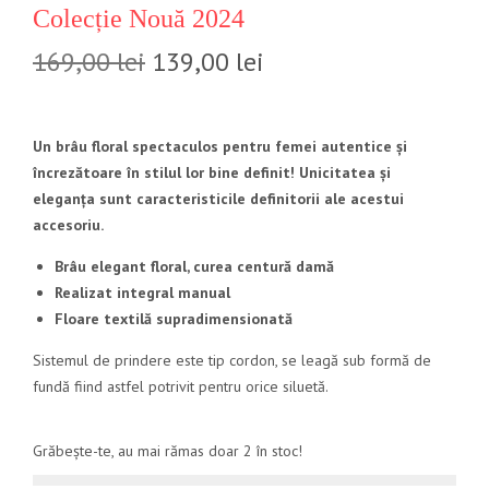
Colecție Nouă 2024
169,00
lei
139,00
lei
Un brâu floral spectaculos pentru femei autentice și
încrezătoare în stilul lor bine definit! Unicitatea și
eleganța sunt caracteristicile definitorii ale acestui
accesoriu.
Brâu elegant floral, curea centură damă
Realizat integral manual
Floare textilă supradimensionată
Sistemul de prindere este tip cordon, se leagă sub formă de
fundă fiind astfel potrivit pentru orice siluetă.
Grăbește-te, au mai rămas doar 2 în stoc!