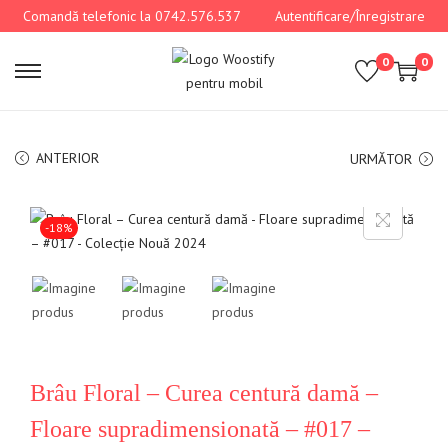
Comandă telefonic la 0742.576.537
Autentificare/Înregistrare
0
0
ANTERIOR
URMĂTOR
-18%
Brâu Floral – Curea centură damă –
Floare supradimensionată – #017 –