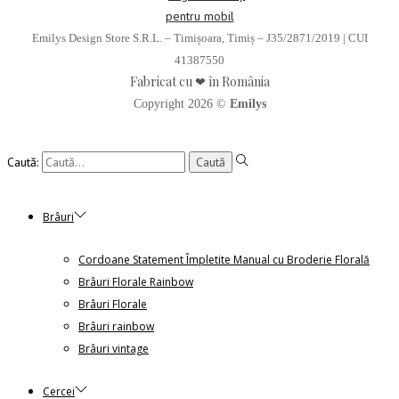
Emilys Design Store S.R.L. – Timișoara, Timiș – J35/2871/2019 | CUI
41387550
Fabricat cu ❤ în România
Copyright 2026 ©
Emilys
Caută:
Brâuri
Cordoane Statement Împletite Manual cu Broderie Florală
Brâuri Florale Rainbow
Brâuri Florale
Brâuri rainbow
Brâuri vintage
Cercei