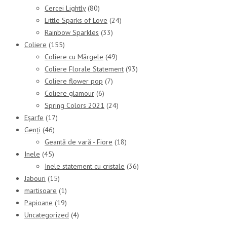
Cercei Lightly
(80)
Little Sparks of Love
(24)
Rainbow Sparkles
(33)
Coliere
(155)
Coliere cu Mărgele
(49)
Coliere Florale Statement
(93)
Coliere flower pop
(7)
Coliere glamour
(6)
Spring Colors 2021
(24)
Eșarfe
(17)
Genți
(46)
Geantă de vară - Fiore
(18)
Inele
(45)
Inele statement cu cristale
(36)
Jabouri
(15)
martisoare
(1)
Papioane
(19)
Uncategorized
(4)