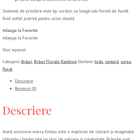
Sistemul de prindere este tip cordon, se leagă sub formă de fundă
fiind astfel potrivit pentru orice siluetă.
Adauga la Favorite
Adauga la Favorite
Stoc epuizat
Categorii:
Brâuri
,
Brâuri Florale Rainbow
Etichete:
brâu
,
centură
,
curea
,
floral
Descriere
Recenzii (0)
Descriere
Acest accesoriu marca Emilys este o explozie de culoare și imaginație
oferindu-i ținutei tale un plus de valoare și creativitate. Brâurile sunt