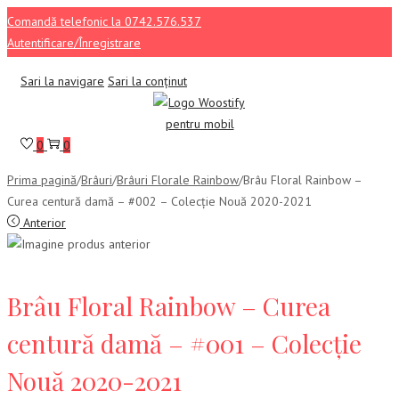
Comandă telefonic la 0742.576.537
Autentificare/Înregistrare
Sari la navigare
Sari la conținut
0
0
Prima pagină
/
Brâuri
/
Brâuri Florale Rainbow
/
Brâu Floral Rainbow –
Curea centură damă – #002 – Colecție Nouă 2020-2021
Anterior
Brâu Floral Rainbow – Curea
centură damă – #001 – Colecție
Nouă 2020-2021