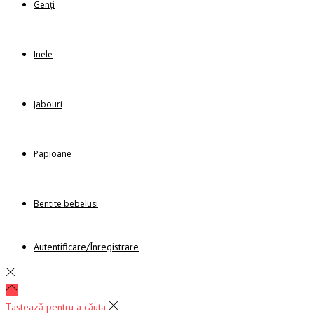
Genți
Inele
Jabouri
Papioane
Bentite bebelusi
Autentificare/Înregistrare
Tastează pentru a căuta