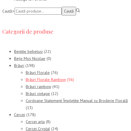
Caută:>
Caută
Categorii de produse
Bentite bebelusi
(22)
Bețe Moș Nicolae
(0)
Brâuri
(198)
Brâuri Florale
(76)
Brâuri Florale Rainbow
(56)
Brâuri rainbow
(41)
Brâuri vintage
(12)
Cordoane Statement Împletite Manual cu Broderie Florală
(13)
Cercei
(178)
Cercei arta
(8)
Cercei Crystal
(24)