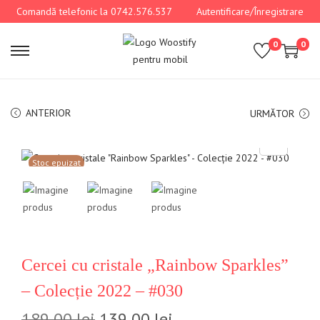
Comandă telefonic la 0742.576.537
Autentificare/Înregistrare
0
0
ANTERIOR
URMĂTOR
Stoc epuizat
Cercei cu cristale „Rainbow Sparkles”
– Colecție 2022 – #030
189,00
lei
139,00
lei