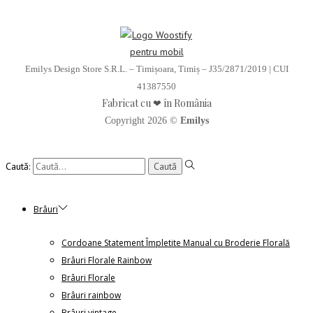
Emilys Design Store S.R.L. – Timișoara, Timiș – J35/2871/2019 | CUI
41387550
Fabricat cu ❤ în România
Copyright 2026 ©
Emilys
Caută:
Brâuri
Cordoane Statement Împletite Manual cu Broderie Florală
Brâuri Florale Rainbow
Brâuri Florale
Brâuri rainbow
Brâuri vintage