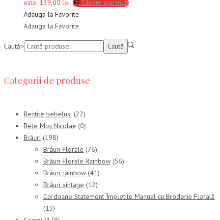
este: 139,00 lei.
Citește mai mult
Adauga la Favorite
Adauga la Favorite
Caută:>
Caută
Categorii de produse
Bentite bebelusi
(22)
Bețe Moș Nicolae
(0)
Brâuri
(198)
Brâuri Florale
(76)
Brâuri Florale Rainbow
(56)
Brâuri rainbow
(41)
Brâuri vintage
(12)
Cordoane Statement Împletite Manual cu Broderie Florală
(13)