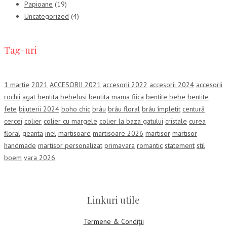
Papioane
(19)
Uncategorized
(4)
Tag-uri
1 martie
2021
ACCESORII 2021
accesorii 2022
accesorii 2024
accesorii
rochii
agat
bentita bebelusi
bentita mama fiica
bentite bebe
bentite
fete
bijuterii 2024
boho chic
brâu
brâu floral
brâu împletit
centură
cercei
colier
colier cu margele
colier la baza gatului
cristale
curea
floral
geanta
inel
martisoare
martisoare 2026
martisor
martisor
handmade
martisor personalizat
primavara
romantic
statement
stil
boem
vara 2026
Linkuri utile
Termene & Condiții