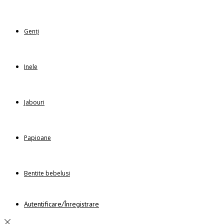
Genți
Inele
Jabouri
Papioane
Bentite bebelusi
Autentificare/Înregistrare