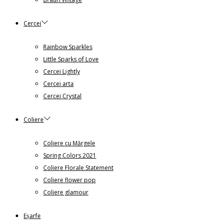
Cercei
Rainbow Sparkles
Little Sparks of Love
Cercei Lightly
Cercei arta
Cercei Crystal
Coliere
Coliere cu Mărgele
Spring Colors 2021
Coliere Florale Statement
Coliere flower pop
Coliere glamour
Eșarfe