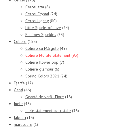
Cercei
(178)
Cercei arta
(8)
Cercei Crystal
(24)
Cercei Lightly
(80)
Little Sparks of Love
(24)
Rainbow Sparkles
(33)
Coliere
(155)
Coliere cu Mărgele
(49)
Coliere Florale Statement
(93)
Coliere flower pop
(7)
Coliere glamour
(6)
Spring Colors 2021
(24)
Eșarfe
(17)
Genți
(46)
Geantă de vară - Fiore
(18)
Inele
(45)
Inele statement cu cristale
(36)
Jabouri
(15)
martisoare
(1)