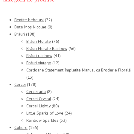
Bentite bebelusi
(22)
Bețe Moș Nicolae
(0)
Brâuri
(198)
Brâuri Florale
(76)
Brâuri Florale Rainbow
(56)
Brâuri rainbow
(41)
Brâuri vintage
(12)
Cordoane Statement Împletite Manual cu Broderie Florală
(13)
Cercei
(178)
Cercei arta
(8)
Cercei Crystal
(24)
Cercei Lightly
(80)
Little Sparks of Love
(24)
Rainbow Sparkles
(33)
Coliere
(155)