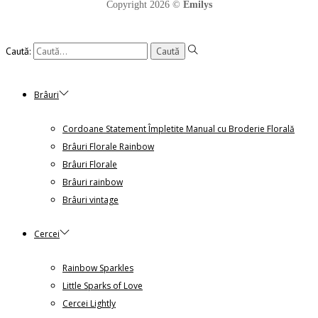
Copyright 2026 ©
Emilys
Caută:
Brâuri
Cordoane Statement Împletite Manual cu Broderie Florală
Brâuri Florale Rainbow
Brâuri Florale
Brâuri rainbow
Brâuri vintage
Cercei
Rainbow Sparkles
Little Sparks of Love
Cercei Lightly