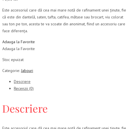
Este accesoriul care dă cea mai mare notă de rafinament unei ținute, fie
că este din dantelă, saten, tafta, catifea, mătase sau brocart, viu colorat
sau ton pe ton, acesta te va scoate din anonimat, fiind un accesoriu care
face diferența.
Adauga la Favorite
Adauga la Favorite
Stoc epuizat
Categorie:
Jabouri
Descriere
Recenzii (0)
Descriere
Este accesoriul care dă cea mai mare notă de rafinament unei ținute, fie