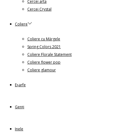
Cercei arta
Cercei Crystal
Coliere
Coliere cu Mărgele
Spring Colors 2021
Coliere Florale Statement
Coliere flower pop
Coliere glamour
Eșarfe
Genți
Inele