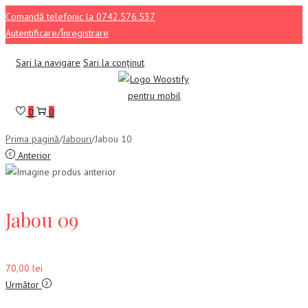
Comandă telefonic la 0742.576.537
Autentificare/Înregistrare
Sari la navigare
Sari la conținut
0
0
Prima pagină
/
Jabouri
/
Jabou 10
Anterior
Jabou 09
70,00
lei
Următor