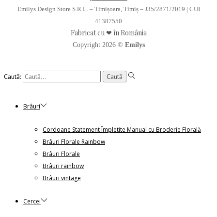
Emilys Design Store S.R.L. – Timișoara, Timiș – J35/2871/2019 | CUI
41387550
Fabricat cu ❤ în România
Copyright 2026 ©
Emilys
Caută:
Brâuri
Cordoane Statement Împletite Manual cu Broderie Florală
Brâuri Florale Rainbow
Brâuri Florale
Brâuri rainbow
Brâuri vintage
Cercei