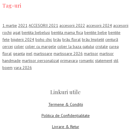
Tag-uri
1 martie
2021
ACCESORII 2021
accesorii 2022
accesorii 2024
accesorii
rochii
agat
bentita bebelusi
bentita mama fiica
bentite bebe
bentite
fete
bijuterii 2024
boho chic
brâu
brâu floral
brâu împletit
centură
cercei
colier
colier cu margele
colier la baza gatului
cristale
curea
floral
geanta
inel
martisoare
martisoare 2026
martisor
martisor
handmade
martisor personalizat
primavara
romantic
statement
stil
boem
vara 2026
Linkuri utile
Termene & Condiții
Politica de Confidențialitate
Livrare & Retur