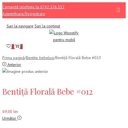
Comandă telefonic la 0742.576.537
Autentificare/Înregistrare
Sari la navigare
Sari la conținut
0
0
Prima pagină
/
Bentite bebelusi
/
Bentiță Florală Bebe #013
Anterior
Bentiță Florală Bebe #012
69,00
lei
Următor