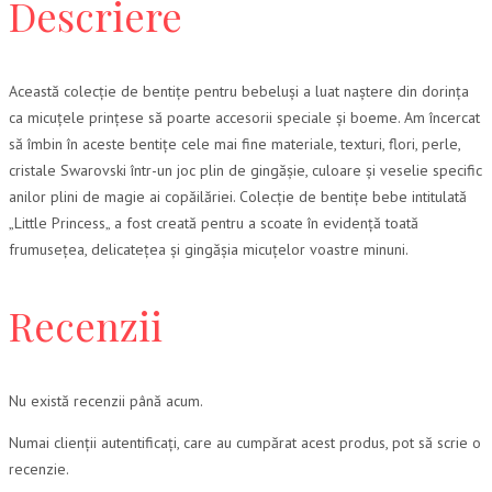
Descriere
Această colecție de bentițe pentru bebeluși a luat naștere din dorința
ca micuțele prințese să poarte accesorii speciale și boeme. Am încercat
să îmbin în aceste bentițe cele mai fine materiale, texturi, flori, perle,
cristale Swarovski într-un joc plin de gingășie, culoare și veselie specific
anilor plini de magie ai copăilăriei. Colecție de bentițe bebe intitulată
„Little Princess„ a fost creată pentru a scoate în evidență toată
frumusețea, delicatețea și gingășia micuțelor voastre minuni.
Recenzii
Nu există recenzii până acum.
Numai clienții autentificați, care au cumpărat acest produs, pot să scrie o
recenzie.