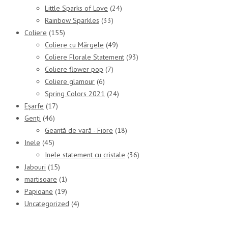
Little Sparks of Love
(24)
Rainbow Sparkles
(33)
Coliere
(155)
Coliere cu Mărgele
(49)
Coliere Florale Statement
(93)
Coliere flower pop
(7)
Coliere glamour
(6)
Spring Colors 2021
(24)
Eșarfe
(17)
Genți
(46)
Geantă de vară - Fiore
(18)
Inele
(45)
Inele statement cu cristale
(36)
Jabouri
(15)
martisoare
(1)
Papioane
(19)
Uncategorized
(4)