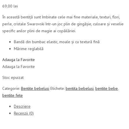
69,00
lei
În această bentiță sunt îmbinate cele mai fine materiale, texturi, flori,
perle, cristale Swarovski într-un joc plin de gingășie, culoare și veselie
specific anilor plini de magie ai copăilăriei.
Bandă din bumbac elastic, moale și cu textură fină
Mărime reglabilă
Adauga la Favorite
Adauga la Favorite
Stoc epuizat
Categorie:
Bentite bebelusi
Etichete:
bentita bebelusi
,
bentite bebe
,
bentite fete
Descriere
Recenzii (0)