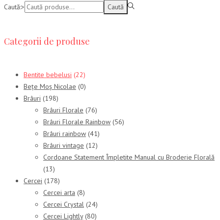
Caută:>
Caută
Categorii de produse
Bentite bebelusi
(22)
Bețe Moș Nicolae
(0)
Brâuri
(198)
Brâuri Florale
(76)
Brâuri Florale Rainbow
(56)
Brâuri rainbow
(41)
Brâuri vintage
(12)
Cordoane Statement Împletite Manual cu Broderie Florală
(13)
Cercei
(178)
Cercei arta
(8)
Cercei Crystal
(24)
Cercei Lightly
(80)