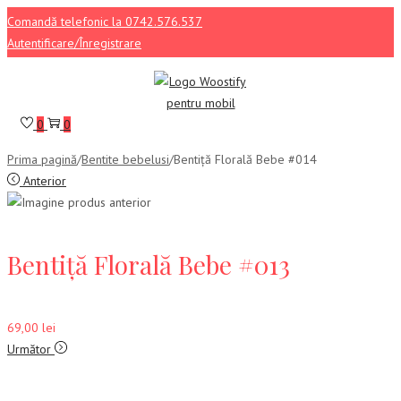
Comandă telefonic la 0742.576.537
Autentificare/Înregistrare
Sari
Sari
la
la
navigare
conținut
0
0
Prima pagină
/
Bentite bebelusi
/
Bentiță Florală Bebe #014
Anterior
Bentiță Florală Bebe #013
69,00
lei
Următor