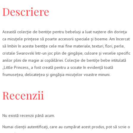
Descriere
Această colecție de bentițe pentru bebeluși a luat naștere din dorința
ca micuțele prințese să poarte accesorii speciale și boeme. Am încercat
să îmbin în aceste bentițe cele mai fine materiale, texturi, flori, perle,
cristale Swarovski într-un joc plin de gingășie, culoare și veselie specific
anilor plini de magie ai copăilăriei. Colecție de bentițe bebe intitulată
„Little Princess„ a fost creată pentru a scoate în evidență toată
frumusețea, delicatețea și gingășia micuțelor voastre minuni.
Recenzii
Nu există recenzii până acum.
Numai clienții autentificați, care au cumpărat acest produs, pot să scrie o