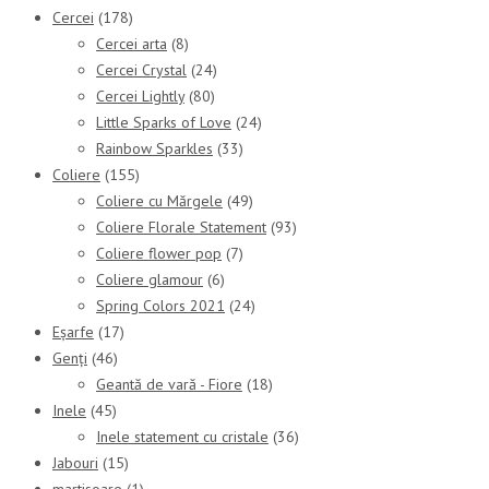
Cercei
(178)
Cercei arta
(8)
Cercei Crystal
(24)
Cercei Lightly
(80)
Little Sparks of Love
(24)
Rainbow Sparkles
(33)
Coliere
(155)
Coliere cu Mărgele
(49)
Coliere Florale Statement
(93)
Coliere flower pop
(7)
Coliere glamour
(6)
Spring Colors 2021
(24)
Eșarfe
(17)
Genți
(46)
Geantă de vară - Fiore
(18)
Inele
(45)
Inele statement cu cristale
(36)
Jabouri
(15)