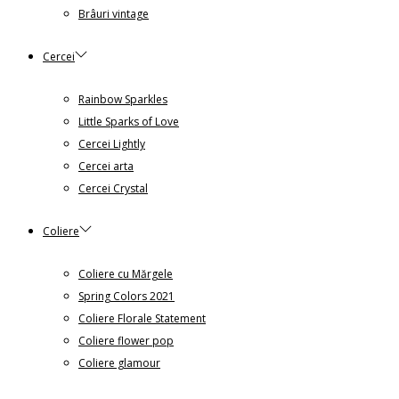
Brâuri vintage
Cercei
Rainbow Sparkles
Little Sparks of Love
Cercei Lightly
Cercei arta
Cercei Crystal
Coliere
Coliere cu Mărgele
Spring Colors 2021
Coliere Florale Statement
Coliere flower pop
Coliere glamour