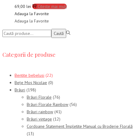
69,00
lei
Citește mai mult
Adauga la Favorite
Adauga la Favorite
Caută:>
Caută
Categorii de produse
Bentite bebelusi
(22)
Bețe Moș Nicolae
(0)
Brâuri
(198)
Brâuri Florale
(76)
Brâuri Florale Rainbow
(56)
Brâuri rainbow
(41)
Brâuri vintage
(12)
Cordoane Statement Împletite Manual cu Broderie Florală
(13)