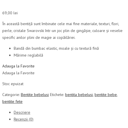
69,00
lei
În această bentiță sunt îmbinate cele mai fine materiale, texturi, flori,
perle, cristale Swarovski într-un joc plin de gingășie, culoare și veselie
specific anilor plini de magie ai copăilăriei.
Bandă din bumbac elastic, moale și cu textură fină
Mărime reglabilă
Adauga la Favorite
Adauga la Favorite
Stoc epuizat
Categorie:
Bentite bebelusi
Etichete:
bentita bebelusi
,
bentite bebe
,
bentite fete
Descriere
Recenzii (0)