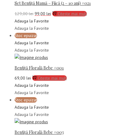
Set Bentiță Mamă – Fiică (2 – 10 ani) #021
Prețul
Prețul
129,00
lei
99,00
lei
Citește mai mult
inițial
curent
Adauga la Favorite
a
este:
Adauga la Favorite
fost:
99,00 lei.
Stoc epuizat
129,00 lei.
Adauga la Favorite
Adauga la Favorite
Bentiță Florală Bebe #001
69,00
lei
Citește mai mult
Adauga la Favorite
Adauga la Favorite
Stoc epuizat
Adauga la Favorite
Adauga la Favorite
Bentiță Florală Bebe #003