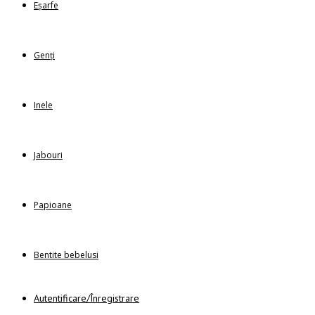
Eșarfe
Genți
Inele
Jabouri
Papioane
Bentite bebelusi
Autentificare/Înregistrare