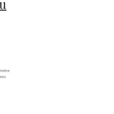
cu
 motive
nici.