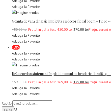
Adauga la Favorite
Adauga la Favorite
Geantă de vară din paie împletită cu decor floral boem – Fiore –
450,00
lei
Prețul inițial a fost: 450,00 lei.
370,00
lei
Prețul curent e
Adauga la Favorite
Adauga la Favorite
-18%
Adauga la Favorite
Adauga la Favorite
Brâu cordon statement împletit manual cu broderie florală 0
169,00
lei
Prețul inițial a fost: 169,00 lei.
139,00
lei
Prețul curent e
Adauga la Favorite
Adauga la Favorite
Caută:>
Caută