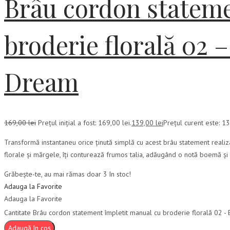
Brâu cordon stateme
broderie florală 0
Dream
169,00
lei
Prețul inițial a fost: 169,00 lei.
139,00
lei
Prețul curent este: 13
Transformă instantaneu orice ținută simplă cu acest brâu statement realiz
florale și mărgele, îți conturează frumos talia, adăugând o notă boemă și 
Grăbește-te, au mai rămas doar 3 în stoc!
Adauga la Favorite
Adauga la Favorite
Cantitate Brâu cordon statement împletit manual cu broderie florală 0
Adaugă în coș