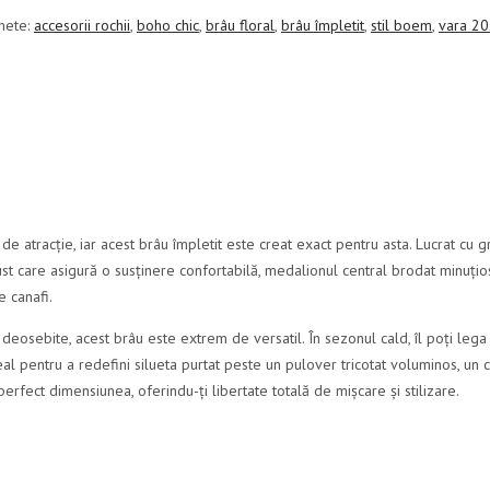
chete:
accesorii rochii
,
boho chic
,
brâu floral
,
brâu împletit
,
stil boem
,
vara 2
e atracție, iar acest brâu împletit este creat exact pentru asta. Lucrat cu g
ust care asigură o susținere confortabilă, medalionul central brodat minuțio
e canafi.
eosebite, acest brâu este extrem de versatil. În sezonul cald, îl poți lega
deal pentru a redefini silueta purtat peste un pulover tricotat voluminos, un 
erfect dimensiunea, oferindu-ți libertate totală de mișcare și stilizare.