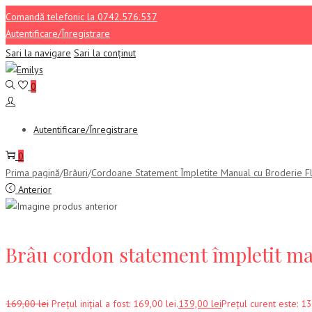
Comandă telefonic la 0742.576.537
Autentificare/Înregistrare
Sari la navigare
Sari la conținut
0
Autentificare/Înregistrare
0
Prima pagină
/
Brâuri
/
Cordoane Statement Împletite Manual cu Broderie F
Anterior
Brâu cordon statement împletit m
169,00
lei
Prețul inițial a fost: 169,00 lei.
139,00
lei
Prețul curent este: 13