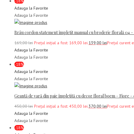
-18%
Adauga la Favorite
Adauga la Favorite
Brâu cordon statement împletit manual cu broderie florală 0
169,00
lei
Prețul inițial a fost: 169,00 lei.
139,00
lei
Prețul curent e
Adauga la Favorite
Adauga la Favorite
-18%
Adauga la Favorite
Adauga la Favorite
Geantă de vară din paie împletită cu decor floral boem – Fiore –
450,00
lei
Prețul inițial a fost: 450,00 lei.
370,00
lei
Prețul curent e
Adauga la Favorite
Adauga la Favorite
-18%