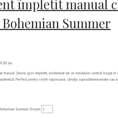
nt împletit manual 
2 – Bohemian Summer
9,00 lei.
at manual. Șnurul gros împletit, evidențiat de un medalion central bogat în
autentică. Perfect pentru rochii vaporoase, cămăși supradimensionate sau tu
2 - Bohemian Summer Dream