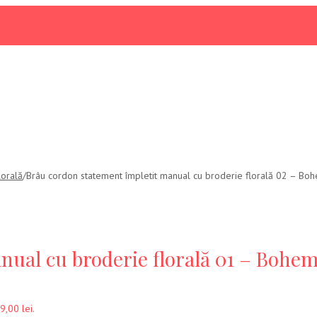
lorală
/
Brâu cordon statement împletit manual cu broderie florală 02 – 
anual cu broderie florală 01 – Bo
9,00 lei.