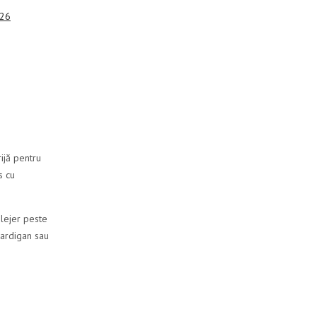
026
rijă pentru
s cu
 lejer peste
cardigan sau