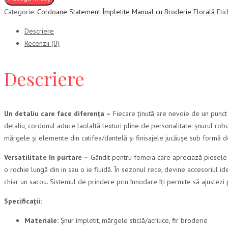
Categorie:
Cordoane Statement Împletite Manual cu Broderie Florală
Eti
Descriere
Recenzii (0)
Descriere
Un detaliu care face diferența –
Fiecare ținută are nevoie de un punct d
detaliu, cordonul aduce laolaltă texturi pline de personalitate: șnurul rob
mărgele și elemente din catifea/dantelă și finisajele jucăușe sub formă d
Versatilitate în purtare –
Gândit pentru femeia care apreciază piesele d
o rochie lungă din in sau o ie fluidă. În sezonul rece, devine accesoriul i
chiar un sacou. Sistemul de prindere prin înnodare îți permite să ajustezi p
Specificații:
Materiale:
Șnur împletit, mărgele sticlă/acrilice, fir broderie