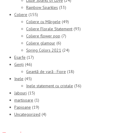
Little Sparks of Love
(24)
Rainbow Sparkles
(33)
Coliere
(155)
Coliere cu Mărgele
(49)
Coliere Florale Statement
(93)
Coliere flower pop
(7)
Coliere glamour
(6)
Spring Colors 2021
(24)
Eșarfe
(17)
Genți
(46)
Geantă de vară - Fiore
(18)
Inele
(45)
Inele statement cu cristale
(36)
Jabouri
(15)
martisoare
(1)
Papioane
(19)
Uncategorized
(4)