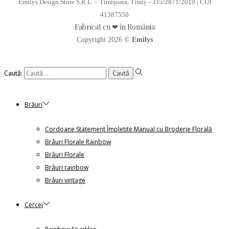
Emilys Design Store S.R.L. – Timișoara, Timiș – J35/2871/2019 | CUI
41387550
Fabricat cu ❤ în România
Copyright 2026 ©
Emilys
Caută:
Brâuri
Cordoane Statement Împletite Manual cu Broderie Florală
Brâuri Florale Rainbow
Brâuri Florale
Brâuri rainbow
Brâuri vintage
Cercei