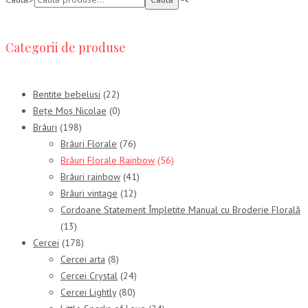
Categorii de produse
Bentite bebelusi
(22)
Bețe Moș Nicolae
(0)
Brâuri
(198)
Brâuri Florale
(76)
Brâuri Florale Rainbow
(56)
Brâuri rainbow
(41)
Brâuri vintage
(12)
Cordoane Statement Împletite Manual cu Broderie Florală
(13)
Cercei
(178)
Cercei arta
(8)
Cercei Crystal
(24)
Cercei Lightly
(80)