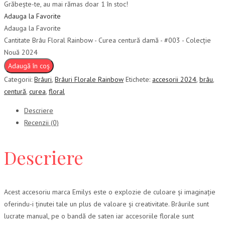
Grăbește-te, au mai rămas doar 1 în stoc!
Adauga la Favorite
Adauga la Favorite
Cantitate Brâu Floral Rainbow - Curea centură damă - #003 - Colecție
Nouă 2024
Adaugă în coș
Categorii:
Brâuri
,
Brâuri Florale Rainbow
Etichete:
accesorii 2024
,
brâu
,
centură
,
curea
,
floral
Descriere
Recenzii (0)
Descriere
Acest accesoriu marca Emilys este o explozie de culoare și imaginație
oferindu-i ținutei tale un plus de valoare și creativitate. Brâurile sunt
lucrate manual, pe o bandă de saten iar accesoriile florale sunt