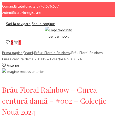
Comandă telefonic la 0742.576.537
Autentificare/Înregistrare
Sari la navigare
Sari la conținut
0
0
Prima pagină
/
Brâuri
/
Brâuri Florale Rainbow
/
Brâu Floral Rainbow –
Curea centură damă – #003 – Colecție Nouă 2024
Anterior
Brâu Floral Rainbow – Curea
centură damă – #002 – Colecție
Nouă 2024