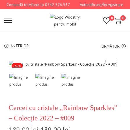
Comandă telefonic la 0742.576.537
Autentificare/Înregistrare
0
0
ANTERIOR
URMĂTOR
-26%
Cercei cu cristale „Rainbow Sparkles”
– Colecție 2022 – #009
189,00
lei
139,00
lei