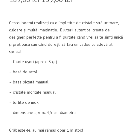
Cercei boemi realizați ca o împletire de cristale strălucitoare,
culoare și multă imaginație. Bijuterii autentice, create de
designer, perfecte pentru a fi purtate când vrei să te simți unică
și prețioasă sau când dorești să faci un cadou cu adevărat
special.
– foarte ușori (aprox. 5 gr)
– bază de acryl
– bază pictată manual
– cristale montate manual
– tortițe de inox
– dimensiune aprox. 4,5 cm diametru
Grăbește-te, au mai rămas doar 1 în stoc!