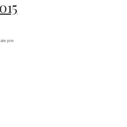
015
zate prin