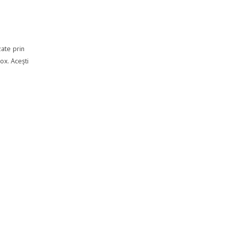
zate prin
ox. Acești