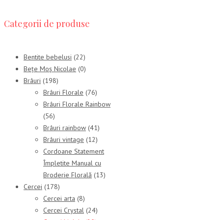
Categorii de produse
Bentite bebelusi
(22)
Bețe Moș Nicolae
(0)
Brâuri
(198)
Brâuri Florale
(76)
Brâuri Florale Rainbow
(56)
Brâuri rainbow
(41)
Brâuri vintage
(12)
Cordoane Statement
Împletite Manual cu
Broderie Florală
(13)
Cercei
(178)
Cercei arta
(8)
Cercei Crystal
(24)