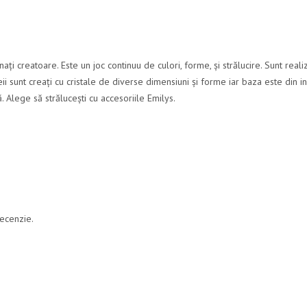
ați creatoare. Este un joc continuu de culori, forme, și strălucire. Sunt reali
eii sunt creați cu cristale de diverse dimensiuni și forme iar baza este din in
. Alege să strălucești cu accesoriile Emilys.
recenzie.