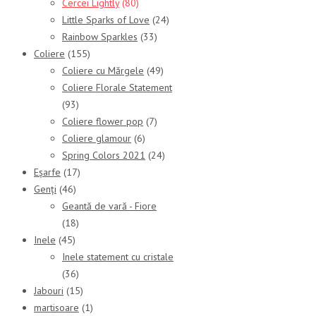
Cercei Lightly
(80)
Little Sparks of Love
(24)
Rainbow Sparkles
(33)
Coliere
(155)
Coliere cu Mărgele
(49)
Coliere Florale Statement
(93)
Coliere flower pop
(7)
Coliere glamour
(6)
Spring Colors 2021
(24)
Eșarfe
(17)
Genți
(46)
Geantă de vară - Fiore
(18)
Inele
(45)
Inele statement cu cristale
(36)
Jabouri
(15)
martisoare
(1)