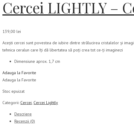
Cercei LIGHTLY – Co
139,00
lei
Acești cercei sunt povestea de iubire dintre strălucirea cristalelor și imagin
tehnica ceralun care îți dă libertatea să poți crea tot ce-ți imaginezi
Dimensiune aprox. 1,7 cm
Adauga la Favorite
Adauga la Favorite
Stoc epuizat
Categorii:
Cercei
,
Cercei Lightly
Descriere
Recenzii (0)