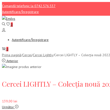
Comandă telefonic la 0742.576.537
Autentificare/Înregistrare
Sari
Sari
la
la
0
navigare
conținut
Autentificare/Înregistrare
0
Prima pagină
/
Cercei
/
Cercei Lightly
/
Cercei LIGHTLY – Colecția nouă 202
Anterior
Cercei LIGHTLY – Colecția nouă 20
139,00
lei
Următor