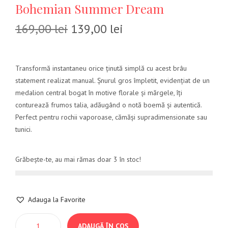
Bohemian Summer Dream
169,00
lei
139,00
lei
Transformă instantaneu orice ținută simplă cu acest brâu
statement realizat manual. Șnurul gros împletit, evidențiat de un
medalion central bogat în motive florale și mărgele, îți
conturează frumos talia, adăugând o notă boemă și autentică.
Perfect pentru rochii vaporoase, cămăși supradimensionate sau
tunici.
Grăbește-te, au mai rămas doar 3 în stoc!
Adauga la Favorite
ADAUGĂ ÎN COȘ