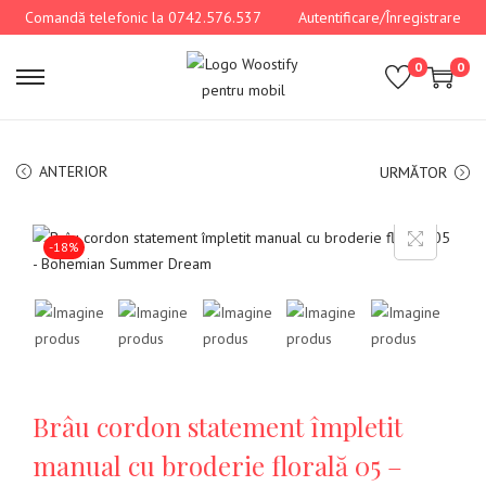
Comandă telefonic la 0742.576.537
Autentificare/Înregistrare
0
0
ANTERIOR
URMĂTOR
-18%
Brâu cordon statement împletit
manual cu broderie florală 05 –