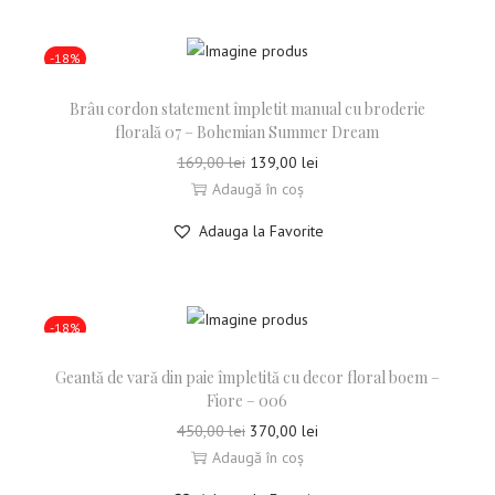
-18%
Brâu cordon statement împletit manual cu broderie
florală 07 – Bohemian Summer Dream
169,00
lei
139,00
lei
Adaugă în coș
Adauga la Favorite
-18%
Geantă de vară din paie împletită cu decor floral boem –
Fiore – 006
450,00
lei
370,00
lei
Adaugă în coș