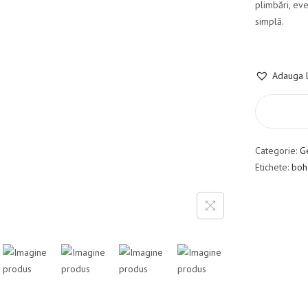
plimbări, eve
simplă.
Adauga l
Categorie:
G
Etichete:
boh