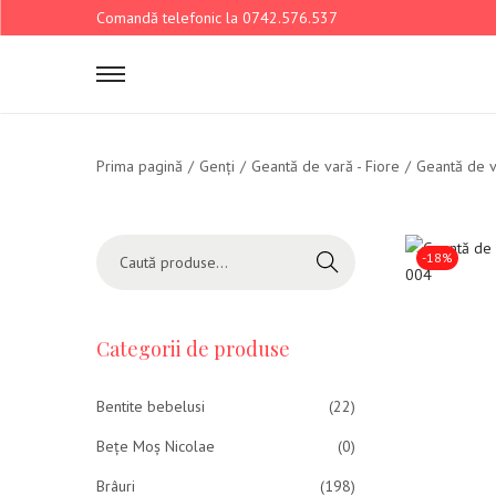
Comandă telefonic la 0742.576.537
Prima pagină
/
Genți
/
Geantă de vară - Fiore
/
Geantă de v
-18%
Caută
Categorii de produse
Bentite bebelusi
(22)
Bețe Moș Nicolae
(0)
Brâuri
(198)