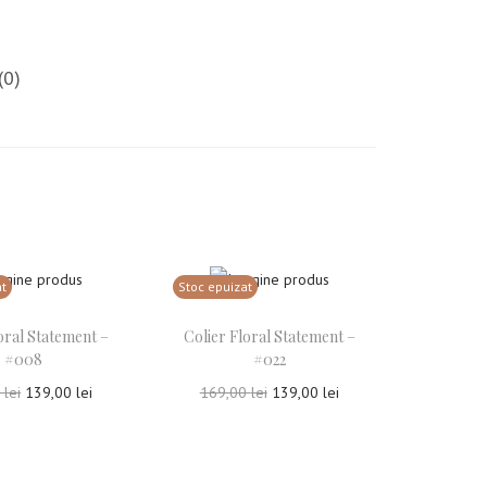
(0)
at
Stoc epuizat
oral Statement –
Colier Floral Statement –
#008
#022
0
lei
139,00
lei
169,00
lei
139,00
lei
tește mai mult
Citește mai mult
uga la Favorite
Adauga la Favorite