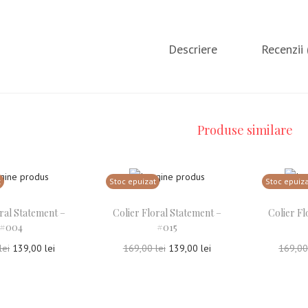
Descriere
Recenzii 
Produse similare
t
Stoc epuizat
Stoc epuiz
oral Statement –
Colier Floral Statement –
Colier Fl
#004
#015
lei
139,00
lei
169,00
lei
139,00
lei
169,0
ește mai mult
Citește mai mult
Ci
ga la Favorite
Adauga la Favorite
Ada