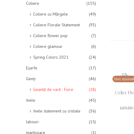
Coliere
(155)
Coliere cu Mărgele
(49)
Coliere Florale Statement
(93)
Coliere flower pop
(7)
Coliere glamour
(6)
Spring Colors 2021
(24)
Eșarfe
(17)
Genți
(46)
Stoc epuiza
Geantă de vară - Fiore
(18)
Colier Fl
Inele
(45)
169,00
Inele statement cu cristale
(36)
Cit
Jabouri
(15)
Adau
martisoare
(1)