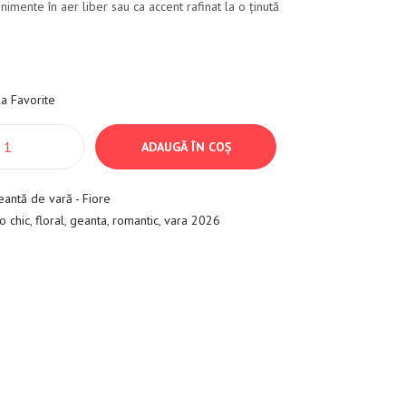
nimente în aer liber sau ca accent rafinat la o ținută
a Favorite
ADAUGĂ ÎN COȘ
eantă de vară - Fiore
o chic
,
floral
,
geanta
,
romantic
,
vara 2026