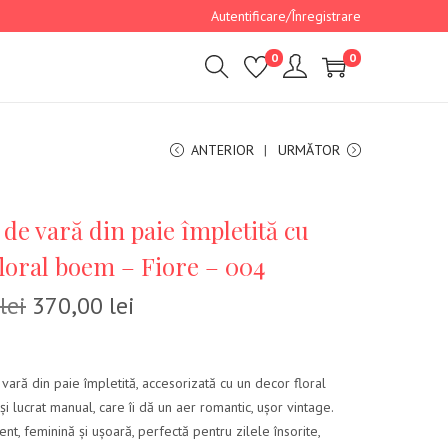
Autentificare/Înregistrare
0
0
ANTERIOR
URMĂTOR
de vară din paie împletită cu
floral boem – Fiore – 004
lei
370,00
lei
vară din paie împletită, accesorizată cu un decor floral
și lucrat manual, care îi dă un aer romantic, ușor vintage.
nt, feminină și ușoară, perfectă pentru zilele însorite,