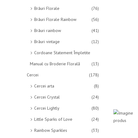
Brâuri Florale
(76)
Brâuri Florale Rainbow
(56)
Brâuri rainbow
(41)
Brâuri vintage
(12)
Cordoane Statement Împletite
Manual cu Broderie Florală
(13)
Cercei
(178)
Cercei arta
(8)
Cercei Crystal
(24)
Cercei Lightly
(80)
Little Sparks of Love
(24)
Rainbow Sparkles
(33)