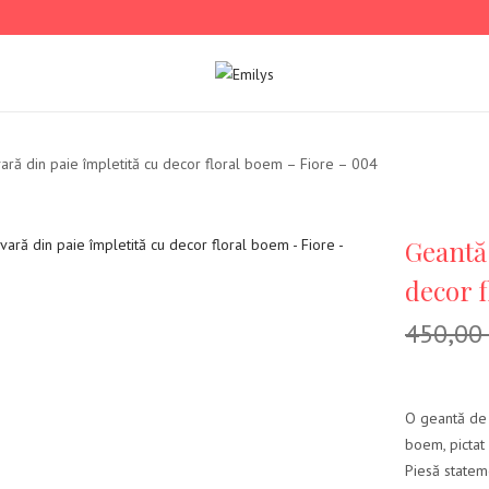
ară din paie împletită cu decor floral boem – Fiore – 004
Geantă 
decor 
450,00
O geantă de 
boem, pictat 
Piesă stateme