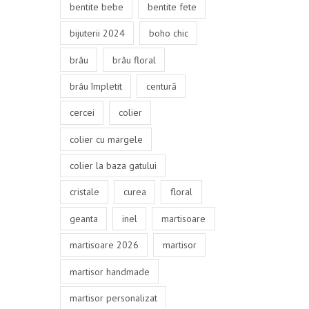
bentite bebe
bentite fete
bijuterii 2024
boho chic
brâu
brâu floral
brâu împletit
centură
cercei
colier
colier cu margele
colier la baza gatului
cristale
curea
floral
geanta
inel
martisoare
martisoare 2026
martisor
martisor handmade
martisor personalizat